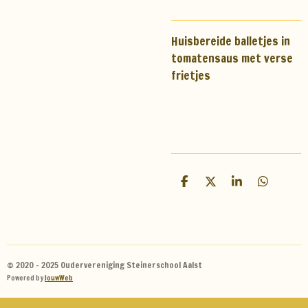
Huisbereide balletjes in
tomatensaus met verse
frietjes
D
D
S
D
e
e
h
e
l
e
a
l
e
l
r
e
n
e
n
© 2020 - 2025 Oudervereniging Steinerschool Aalst
Powered by
JouwWeb