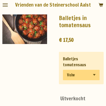
Vrienden van de Steinerschool Aalst
Ga
direct
Balletjes in
naar
de
tomatensaus
hoofdinhoud
€ 17,50
Balletjes
tomatensaus
Uitverkocht