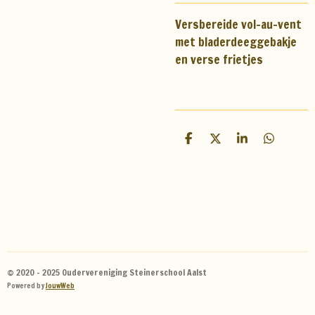
Versbereide vol-au-vent
met bladerdeeggebakje
en verse frietjes
D
D
S
D
e
e
h
e
l
e
a
l
e
l
r
e
n
e
n
© 2020 - 2025 Oudervereniging Steinerschool Aalst
Powered by
JouwWeb