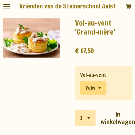
Vrienden van de Steinerschool Aalst
Ga
direct
Vol-au-vent
naar
de
'Grand-mère'
hoofdinhoud
€ 17,50
Vol-au-vent
In
winkelwagen